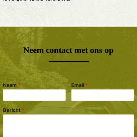
Neem contact met ons op
Naam
*
Email
*
Bericht
*