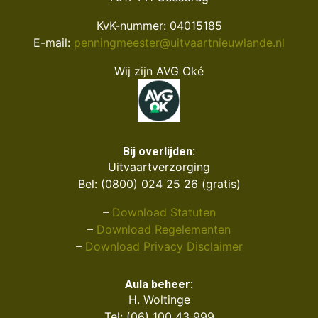
KvK-nummer: 04015185
E-mail:
penningmeester@uitvaartnieuwlande.nl
Wij zijn AVG Oké
Bij overlijden:
Uitvaartverzorging
Bel: (0800) 024 25 26 (gratis)
–
Download Statuten
–
Download Regelementen
–
Download Privacy Disclaimer
Aula beheer:
H. Woltinge
Tel: (06) 100 43 999